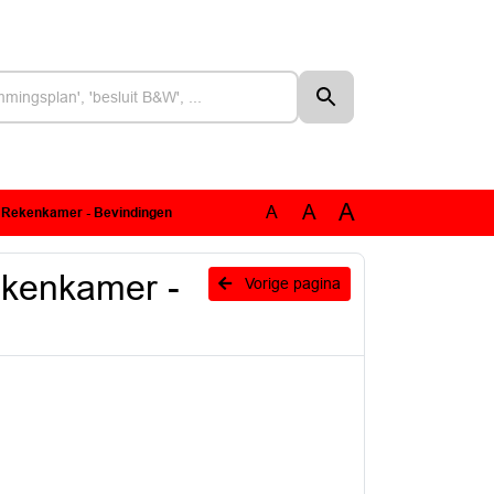
A
A
A
ke Rekenkamer - Bevindingen
ekenkamer -
Vorige pagina