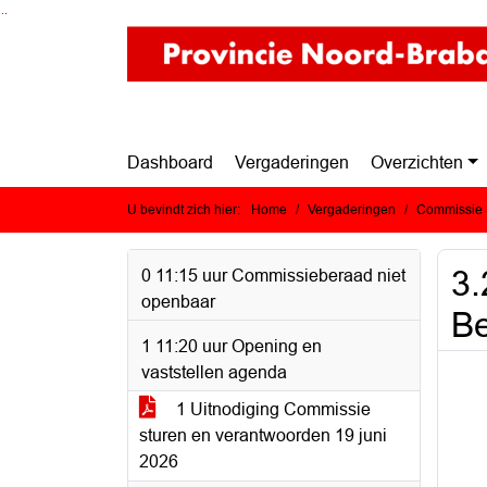
Ga naar de inhoud van deze pagina
Ga naar het zoeken
Ga naar het menu
Dashboard
Vergaderingen
Overzichten
U bevindt zich hier:
Home
Vergaderingen
Commissie S
3.
0 11:15 uur Commissieberaad niet
openbaar
Be
1 11:20 uur Opening en
vaststellen agenda
1 Uitnodiging Commissie
sturen en verantwoorden 19 juni
2026