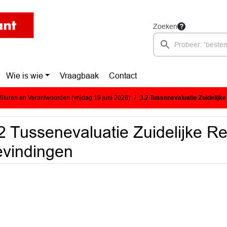
Zoeken
Wie is wie
Vraagbaak
Contact
turen en Verantwoorden (vrijdag 19 juni 2026)
3.2 Tussenevaluatie Zuidelij
2 Tussenevaluatie Zuidelijke R
vindingen