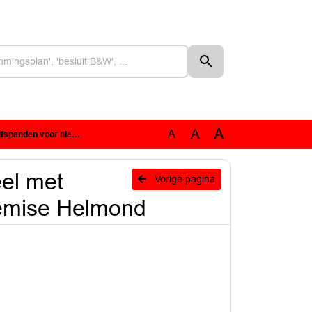
A
A
A
ieuwe busremise Helmond
el met
Vorige pagina
remise Helmond