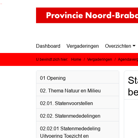
Ga naar de inhoud van deze pagina
Ga naar het zoeken
Ga naar het menu
Dashboard
Vergaderingen
Overzichten
U bevindt zich hier:
Home
Vergaderingen
Agendaverg
St
01 Opening
be
02. Thema Natuur en Milieu
02.01. Statenvoorstellen
02.02. Statenmededelingen
02.02.01 Statenmededeling
Uitvoering Toezicht en