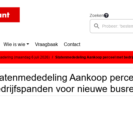
Zoeken
Wie is wie
Vraagbaak
Contact
adering (maandag 6 juli 2026)
Statenmededeling Aankoop perceel met bedrijfspanden voor n
atenmededeling Aankoop perce
drijfspanden voor nieuwe bus