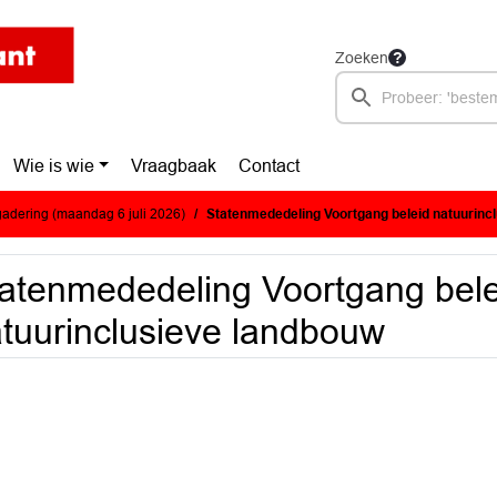
Zoeken
Wie is wie
Vraagbaak
Contact
adering (maandag 6 juli 2026)
Statenmededeling Voortgang beleid natuurinc
atenmededeling Voortgang bele
tuurinclusieve landbouw