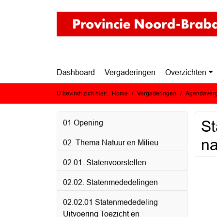
Ga naar de inhoud van deze pagina
Ga naar het zoeken
Ga naar het menu
Dashboard
Vergaderingen
Overzichten
U bevindt zich hier:
Home
Vergaderingen
Agendaverg
St
01 Opening
na
02. Thema Natuur en Milieu
02.01. Statenvoorstellen
02.02. Statenmededelingen
02.02.01 Statenmededeling
Uitvoering Toezicht en