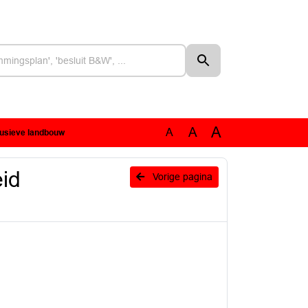
A
A
A
lusieve landbouw
id
Vorige pagina