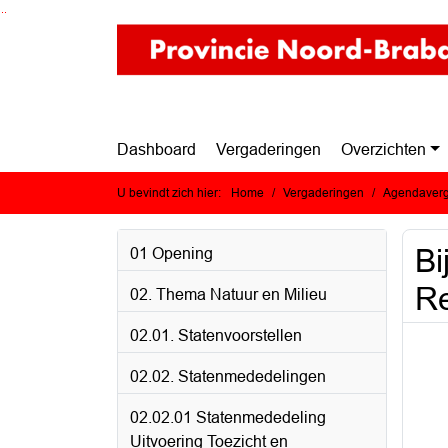
Ga naar de inhoud van deze pagina
Ga naar het zoeken
Ga naar het menu
Dashboard
Vergaderingen
Overzichten
U bevindt zich hier:
Home
Vergaderingen
Agendaverg
Bi
01 Opening
Re
02. Thema Natuur en Milieu
02.01. Statenvoorstellen
02.02. Statenmededelingen
02.02.01 Statenmededeling
Uitvoering Toezicht en