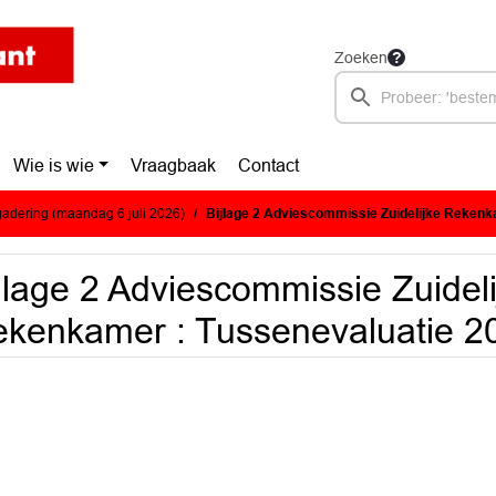
Zoeken
Wie is wie
Vraagbaak
Contact
adering (maandag 6 juli 2026)
Bijlage 2 Adviescommissie Zuidelijke Rekenkamer : Tussenevalua
jlage 2 Adviescommissie Zuideli
kenkamer : Tussenevaluatie 2