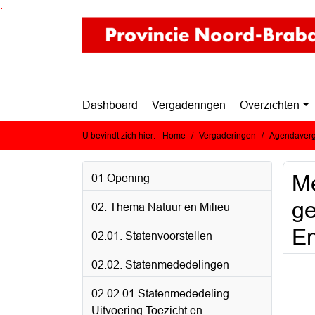
Ga naar de inhoud van deze pagina
Ga naar het zoeken
Ga naar het menu
Dashboard
Vergaderingen
Overzichten
U bevindt zich hier:
Home
Vergaderingen
Agendaverg
Me
01 Opening
ge
02. Thema Natuur en Milieu
En
02.01. Statenvoorstellen
02.02. Statenmededelingen
02.02.01 Statenmededeling
Uitvoering Toezicht en