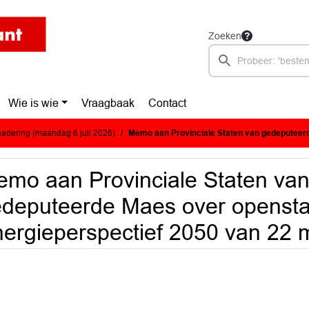
Zoeken
Wie is wie
Vraagbaak
Contact
adering (maandag 6 juli 2026)
Memo aan Provinciale Staten van gedeputeerde Maes over openstaande vragen Energi
mo aan Provinciale Staten va
deputeerde Maes over openst
ergieperspectief 2050 van 22 