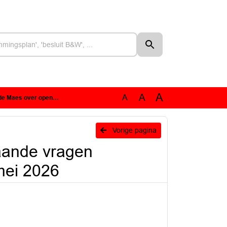
A
A
A
eperspectief 2050 van 22 mei 2026
n
Vorige pagina
aande vragen
mei 2026