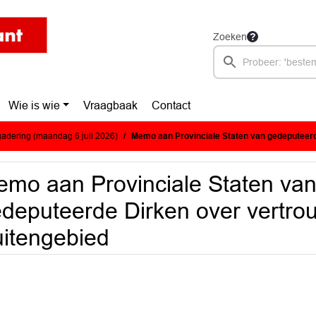
Zoeken
Wie is wie
Vraagbaak
Contact
adering (maandag 6 juli 2026)
Memo aan Provinciale Staten van gedeputeerde Dirken over vertr
mo aan Provinciale Staten va
deputeerde Dirken over vertr
itengebied