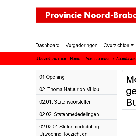
Ga naar de inhoud van deze pagina
Ga naar het zoeken
Ga naar het menu
Dashboard
Vergaderingen
Overzichten
U bevindt zich hier:
Home
Vergaderingen
Agendaverg
Me
01 Opening
ge
02. Thema Natuur en Milieu
Bu
02.01. Statenvoorstellen
02.02. Statenmededelingen
02.02.01 Statenmededeling
Uitvoering Toezicht en