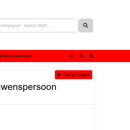
A
A
A
ouwenspersoon Buitengebied
n
Vorige pagina
ouwenspersoon