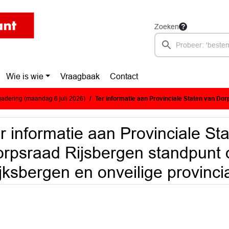
Zoeken
Wie is wie
Vraagbaak
Contact
adering (maandag 6 juli 2026)
Ter informatie aan Provinciale Staten van Dorpsraad Rijsbergen standpunt over randweg Rijksbe
r informatie aan Provinciale St
rpsraad Rijsbergen standpunt
jksbergen en onveilige provinc