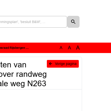
A
A
A
rgen en onveilige provinciale weg N263
aten van
Vorige pagina
 over randweg
iale weg N263