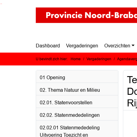
Ga naar de inhoud van deze pagina
Ga naar het zoeken
Ga naar het menu
Dashboard
Vergaderingen
Overzichten
U bevindt zich hier:
Home
Vergaderingen
Agendaverg
Te
01 Opening
Do
02. Thema Natuur en Milieu
Ri
02.01. Statenvoorstellen
02.02. Statenmededelingen
02.02.01 Statenmededeling
Uitvoering Toezicht en