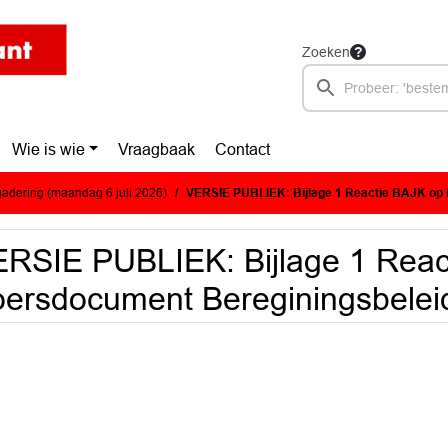
Zoeken
Wie is wie
Vraagbaak
Contact
adering (maandag 6 juli 2026)
VERSIE PUBLIEK: Bijlage 1 Reactie BAJK op Koersdocum
RSIE PUBLIEK: Bijlage 1 Reac
ersdocument Bereginingsbelei