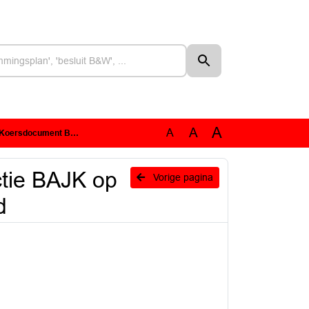
A
A
A
ent Bereginingsbeleid
tie BAJK op
Vorige pagina
d