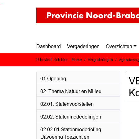
Ga naar de inhoud van deze pagina
Ga naar het zoeken
Ga naar het menu
Dashboard
Vergaderingen
Overzichten
U bevindt zich hier:
Home
Vergaderingen
Agendaverg
VE
01 Opening
Ko
02. Thema Natuur en Milieu
02.01. Statenvoorstellen
02.02. Statenmededelingen
02.02.01 Statenmededeling
Uitvoering Toezicht en