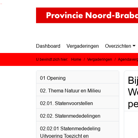
Ga naar de inhoud van deze pagina
Ga naar het zoeken
Ga naar het menu
Dashboard
Vergaderingen
Overzichten
U bevindt zich hier:
Home
Vergaderingen
Agendaverg
Bi
01 Opening
We
02. Thema Natuur en Milieu
pe
02.01. Statenvoorstellen
02.02. Statenmededelingen
02.02.01 Statenmededeling
Uitvoering Toezicht en