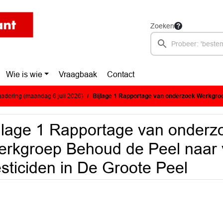
Zoeken
Wie is wie
Vraagbaak
Contact
adering (maandag 6 juli 2026)
Bijlage 1 Rapportage van onderzoek Werkgroep Behoud de Peel naar verspreiding 
jlage 1 Rapportage van onderz
rkgroep Behoud de Peel naar 
sticiden in De Groote Peel