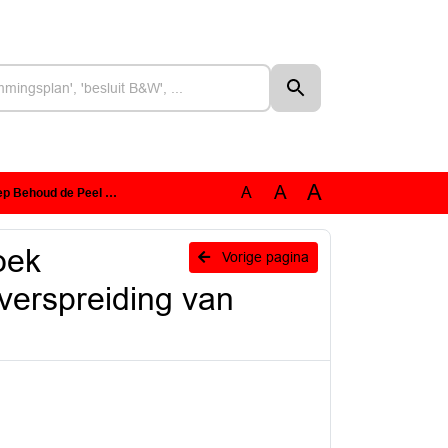
A
A
A
van pesticiden in De Groote Peel
oek
Vorige pagina
verspreiding van