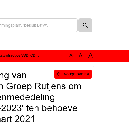
A
A
A
ogramma SSIB 2021-2023' ten behoeve van de Agendavergadering 15 maart 2021
ng van
Vorige pagina
en Groep Rutjens om
tenmededeling
2023' ten behoeve
art 2021