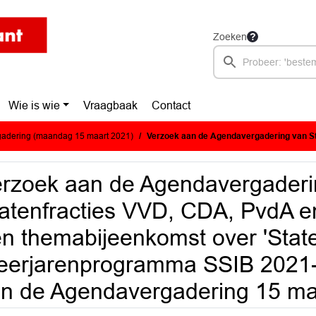
Zoeken
Wie is wie
Vraagbaak
Contact
adering (maandag 15 maart 2021)
Verzoek aan de Agendavergadering van Statenfracties VVD, CDA, PvdA en Groep Rutjens om een themabijeenkomst over 'Statenmededeling Meerjarenpr
rzoek aan de Agendavergaderi
atenfracties VVD, CDA, PvdA 
n themabijeenkomst over 'Sta
erjarenprogramma SSIB 2021-
n de Agendavergadering 15 ma