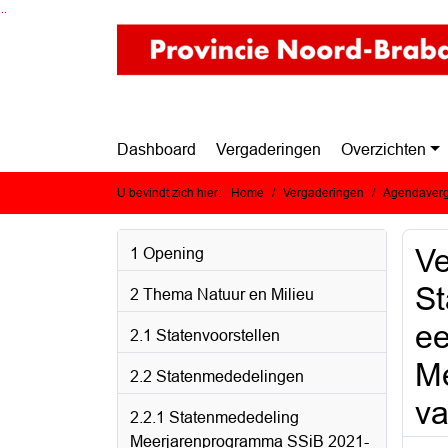
Ga naar de inhoud van deze pagina
Ga naar het zoeken
Ga naar het menu
Dashboard
Vergaderingen
Overzichten
U bevindt zich hier:
Home
Vergaderingen
Agendaverg
Ve
1 Opening
St
2 Thema Natuur en Milieu
ee
2.1 Statenvoorstellen
Me
2.2 Statenmededelingen
va
2.2.1 Statenmededeling
Meerjarenprogramma SSiB 2021-