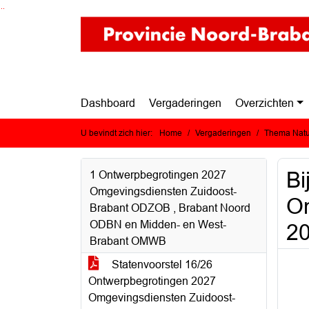
Ga naar de inhoud van deze pagina
Ga naar het zoeken
Ga naar het menu
Dashboard
Vergaderingen
Overzichten
U bevindt zich hier:
Home
Vergaderingen
Thema Natuu
Bi
1 Ontwerpbegrotingen 2027
Omgevingsdiensten Zuidoost-
On
Brabant ODZOB , Brabant Noord
ODBN en Midden- en West-
2
Brabant OMWB
Statenvoorstel 16/26
Ontwerpbegrotingen 2027
Omgevingsdiensten Zuidoost-