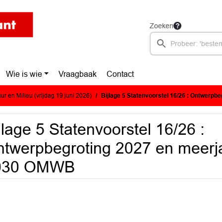
Zoeken
Wie is wie
Vraagbaak
Contact
r en Milieu (vrijdag 19 juni 2026)
Bijlage 5 Statenvoorstel 16/26 : Ontwerpbegroting 2027 en 
jlage 5 Statenvoorstel 16/26 :
twerpbegroting 2027 en meerj
030 OMWB