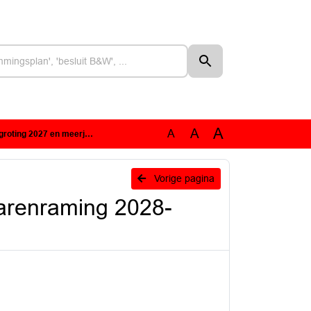
A
A
A
meerjarenraming 2028-2030 OMWB
Vorige pagina
arenraming 2028-