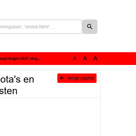
A
A
A
en 2027 omgevingsdiensten
ota's en
Vorige pagina
sten