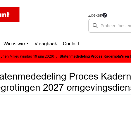
Zoeken
Wie is wie
Vraagbaak
Contact
r en Milieu (vrijdag 19 juni 2026)
Statenmededeling Proces Kadernota's en begroting
atenmededeling Proces Kadern
grotingen 2027 omgevingsdien