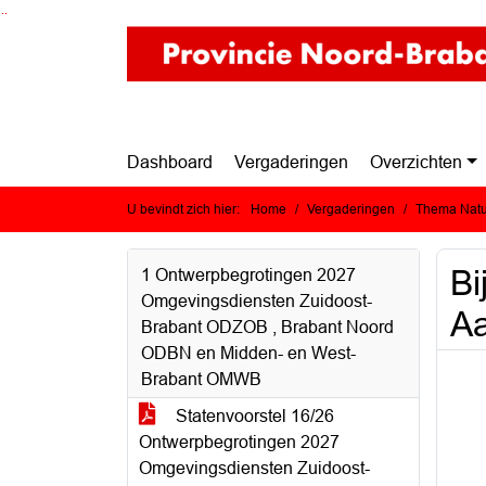
Ga naar de inhoud van deze pagina
Ga naar het zoeken
Ga naar het menu
Dashboard
Vergaderingen
Overzichten
U bevindt zich hier:
Home
Vergaderingen
Thema Natuu
Bi
1 Ontwerpbegrotingen 2027
Omgevingsdiensten Zuidoost-
Aa
Brabant ODZOB , Brabant Noord
ODBN en Midden- en West-
Brabant OMWB
Statenvoorstel 16/26
Ontwerpbegrotingen 2027
Omgevingsdiensten Zuidoost-