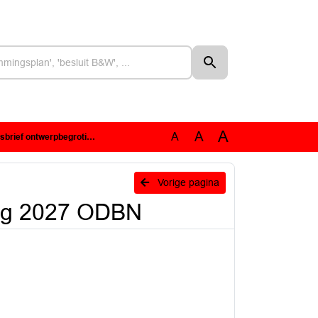
A
A
A
ontwerpbegroting 2027 ODBN
Vorige pagina
ing 2027 ODBN