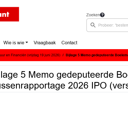
Zoeken
Wie is wie
Vraagbaak
Contact
ur en Financiën (vrijdag 19 juni 2026)
Bijlage 5 Memo gedeputeerde Boelema : Tussenrap
jlage 5 Memo gedeputeerde Bo
ssenrapportage 2026 IPO (vers