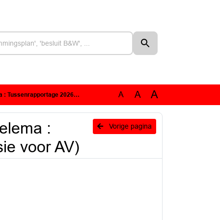
A
A
A
portage 2026 IPO (versie voor AV)
elema :
Vorige pagina
ie voor AV)