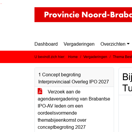
Ga naar de inhoud van deze pagina
Ga naar het zoeken
Ga naar het menu
Dashboard
Vergaderingen
Overzichten
U bevindt zich hier:
Home
Vergaderingen
Thema Bestu
Bi
1 Concept begroting
Interprovinciaal Overleg IPO 2027
Tu
Verzoek aan de
agendavergadering van Brabantse
IPO-AV leden om een
oordeelsvormende
themabijeenkomst over
conceptbegroting 2027