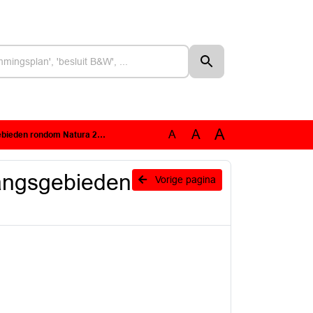
A
A
A
rondom Natura 2000-gebieden
angsgebieden
Vorige pagina