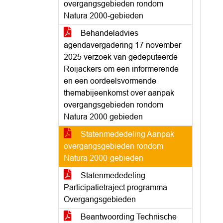
overgangsgebieden rondom
Natura 2000-gebieden
Behandeladvies
agendavergadering 17 november
2025 verzoek van gedeputeerde
Roijackers om een informerende
en een oordeelsvormende
themabijeenkomst over aanpak
overgangsgebieden rondom
Natura 2000 gebieden
Statenmededeling Aanpak
overgangsgebieden rondom
Natura 2000-gebieden
Statenmededeling
Participatietraject programma
Overgangsgebieden
Beantwoording Technische