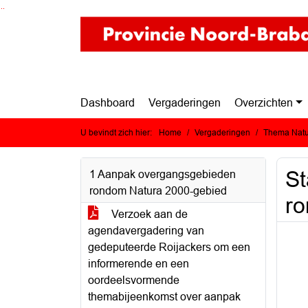
Ga naar de inhoud van deze pagina
Ga naar het zoeken
Ga naar het menu
Dashboard
Vergaderingen
Overzichten
U bevindt zich hier:
Home
Vergaderingen
Thema Natuu
St
1 Aanpak overgangsgebieden
rondom Natura 2000-gebied
ro
Verzoek aan de
agendavergadering van
gedeputeerde Roijackers om een
informerende en een
oordeelsvormende
themabijeenkomst over aanpak