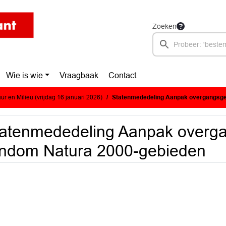
Zoeken
Wie is wie
Vraagbaak
Contact
r en Milieu (vrijdag 16 januari 2026)
Statenmededeling Aanpak overgangsgebieden 
atenmededeling Aanpak overg
ndom Natura 2000-gebieden