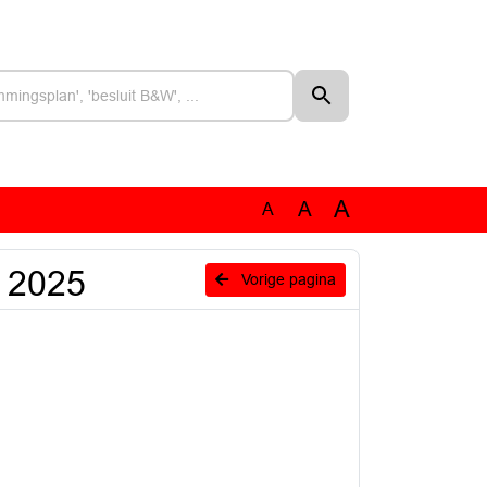
A
A
A
n 2025
Vorige pagina