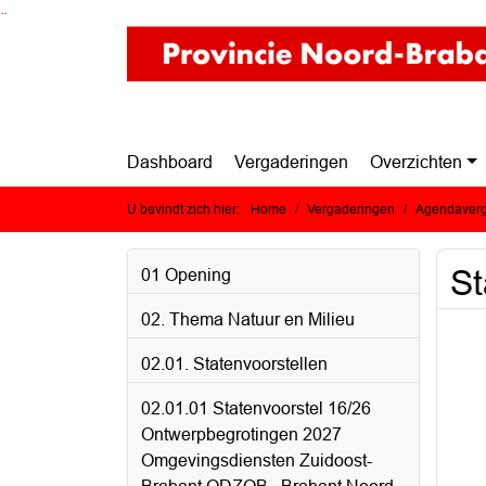
Ga naar de inhoud van deze pagina
Ga naar het zoeken
Ga naar het menu
Dashboard
Vergaderingen
Overzichten
U bevindt zich hier:
Home
Vergaderingen
Agendaverg
St
01 Opening
02. Thema Natuur en Milieu
02.01. Statenvoorstellen
02.01.01 Statenvoorstel 16/26
Ontwerpbegrotingen 2027
Omgevingsdiensten Zuidoost-