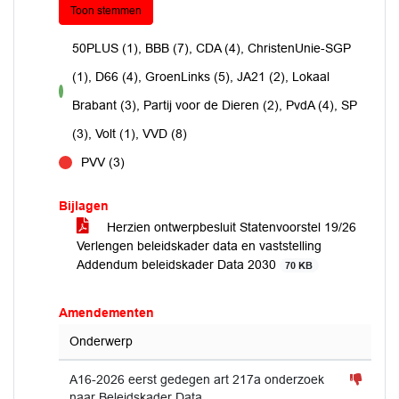
Toon stemmen
50PLUS (1), BBB (7), CDA (4), ChristenUnie-SGP
(1), D66 (4), GroenLinks (5), JA21 (2), Lokaal
voor
Brabant (3), Partij voor de Dieren (2), PvdA (4), SP
(3), Volt (1), VVD (8)
PVV (3)
tegen
Bijlagen
Herzien ontwerpbesluit Statenvoorstel 19/26
Verlengen beleidskader data en vaststelling
Addendum beleidskader Data 2030
70 KB
Amendementen
Onderwerp
A16-2026 eerst gedegen art 217a onderzoek
naar Beleidskader Data