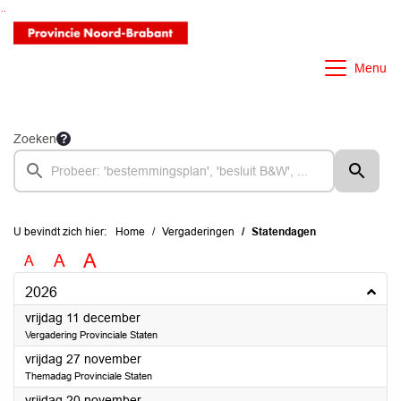
Ga naar de inhoud van deze pagina
Ga naar het zoeken
Ga naar het menu
Menu
Zoeken
U bevindt zich hier:
Home
Vergaderingen
Statendagen
A
A
A
2026
2026
vrijdag 11 december
Vergadering Provinciale Staten
2026
vrijdag 27 november
Themadag Provinciale Staten
2026
vrijdag 20 november