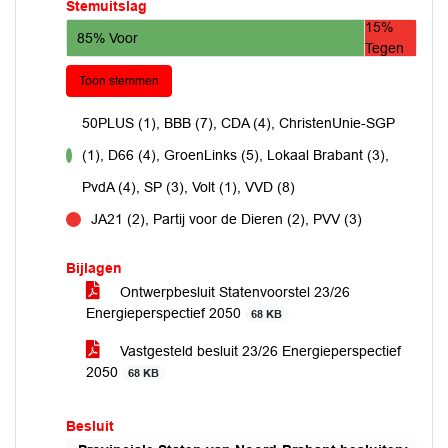
Stemuitslag
15%
85% Voor
Tegen
Toon stemmen
50PLUS (1), BBB (7), CDA (4), ChristenUnie-SGP
(1), D66 (4), GroenLinks (5), Lokaal Brabant (3),
voor
PvdA (4), SP (3), Volt (1), VVD (8)
JA21 (2), Partij voor de Dieren (2), PVV (3)
tegen
Bijlagen
Ontwerpbesluit Statenvoorstel 23/26
Energieperspectief 2050
68 KB
Vastgesteld besluit 23/26 Energieperspectief
2050
68 KB
Besluit