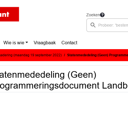
Zoeken
Wie is wie
Vraagbaak
Contact
adering (maandag 19 september 2022)
Statenmededeling (Geen) Programmeringsdoc
atenmededeling (Geen)
rogrammeringsdocument Landb