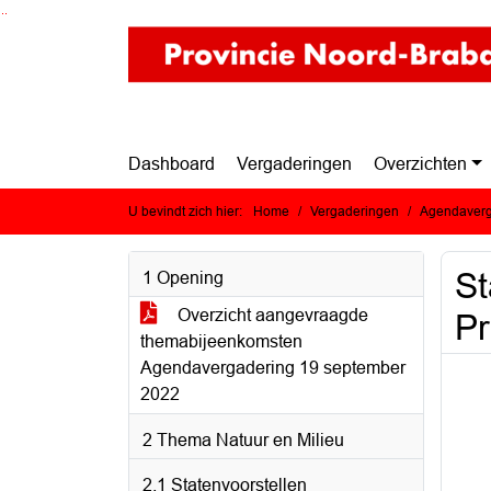
Ga naar de inhoud van deze pagina
Ga naar het zoeken
Ga naar het menu
Dashboard
Vergaderingen
Overzichten
U bevindt zich hier:
Home
Vergaderingen
Agendaverg
St
1 Opening
Overzicht aangevraagde
P
themabijeenkomsten
Agendavergadering 19 september
2022
2 Thema Natuur en Milieu
2.1 Statenvoorstellen