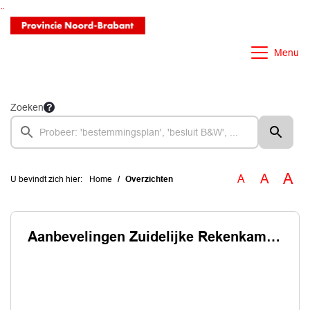
Ga naar de inhoud van deze pagina
Ga naar het zoeken
Ga naar het menu
Menu
Zoeken
A
A
A
U bevindt zich hier:
Home
Overzichten
Aanbevelingen Zuidelijke Rekenkamer aan GS en PS