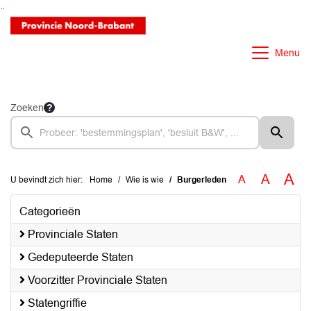
Ga naar de inhoud van deze pagina
Ga naar het zoeken
Ga naar het menu
Menu
Zoeken
A
A
A
U bevindt zich hier:
Home
Wie is wie
Burgerleden
Categorieën
Provinciale Staten
Gedeputeerde Staten
Voorzitter Provinciale Staten
Statengriffie