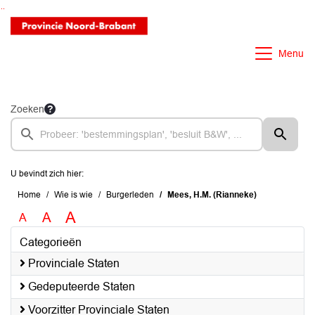
Ga naar de inhoud van deze pagina
Ga naar het zoeken
Ga naar het menu
Menu
Zoeken
U bevindt zich hier:
Home
Wie is wie
Burgerleden
Mees, H.M. (Rianneke)
A
A
A
Categorieën
Provinciale Staten
Gedeputeerde Staten
Voorzitter Provinciale Staten