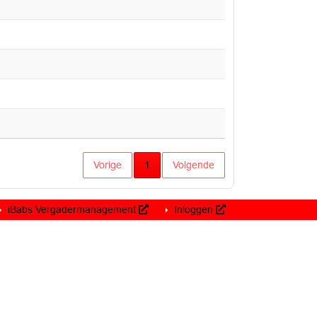
Huidige pagina
Vorige
1
Volgende
iBabs Vergadermanagement
Inloggen