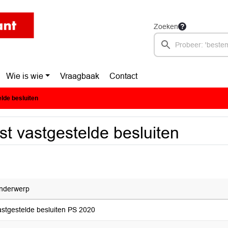
Zoeken
Wie is wie
Vraagbaak
Contact
elde besluiten
jst vastgestelde besluiten
nderwerp
astgestelde besluiten PS 2020