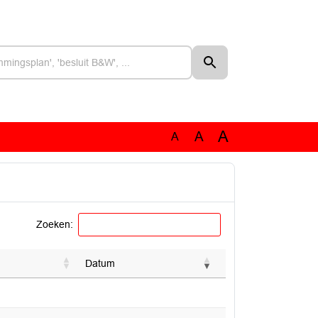
A
A
A
Zoeken:
Datum