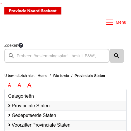
Ga naar de inhoud van deze pagina
Ga naar het zoeken
Ga naar het menu
Menu
Zoeken
U bevindt zich hier:
Home
Wie is wie
Provinciale Staten
A
A
A
Categorieën
Provinciale Staten
Gedeputeerde Staten
Voorzitter Provinciale Staten