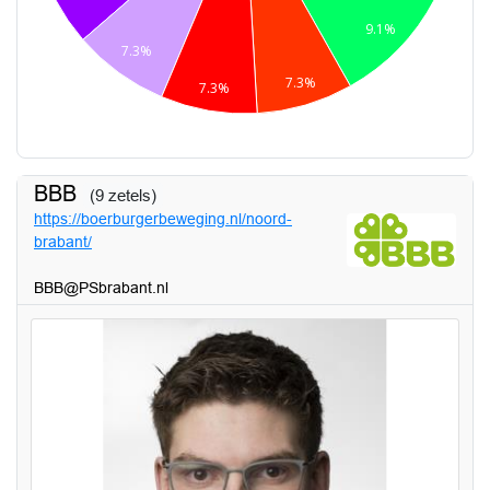
9.1%
7.3%
7.3%
7.3%
BBB
(9 zetels)
https://boerburgerbeweging.nl/noord-
brabant/
BBB@PSbrabant.nl