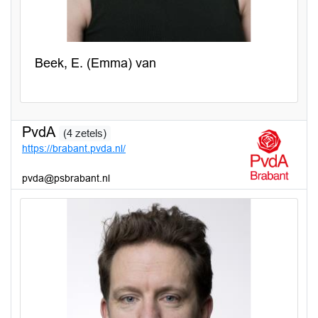
Beek, E. (Emma) van
PvdA
(4 zetels)
https://brabant.pvda.nl/
pvda@psbrabant.nl