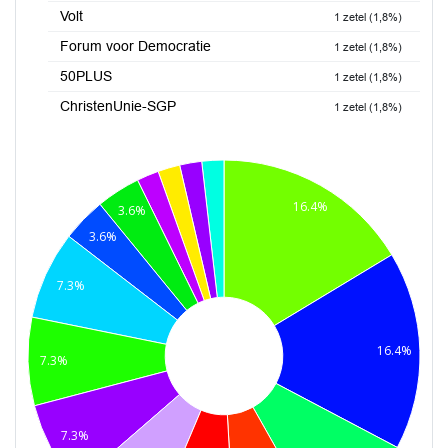
Volt
1 zetel (1,8%)
Forum voor Democratie
1 zetel (1,8%)
50PLUS
1 zetel (1,8%)
ChristenUnie-SGP
1 zetel (1,8%)
16.4%
3.6%
3.6%
7.3%
16.4%
7.3%
7.3%