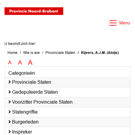
Ga naar de inhoud van deze pagina
Ga naar het zoeken
Ga naar het menu
Menu
U bevindt zich hier:
Home
Wie is wie
Provinciale Staten
Rijvers, A.J.M. (Aloijs)
A
A
A
Categorieën
Provinciale Staten
Gedeputeerde Staten
Voorzitter Provinciale Staten
Statengriffie
Burgerleden
Inspreker