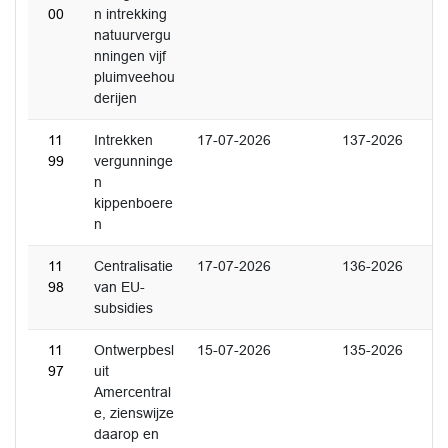
00
n intrekking
natuurvergu
nningen vijf
pluimveehou
derijen
11
Intrekken
17-07-2026
137-2026
99
vergunninge
n
kippenboere
n
11
Centralisatie
17-07-2026
136-2026
98
van EU-
subsidies
11
Ontwerpbesl
15-07-2026
135-2026
97
uit
Amercentral
e, zienswijze
daarop en