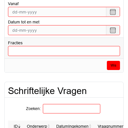
vanaf
Selecte
een
Datum tot en met
datum
vanaf
Selecte
een
datum
Fracties
tot
en
met
Wis
Schriftelijke Vragen
Zoeken:
ID
Onderwerp
DatumIngekomen
Vraagnummer