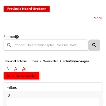
Ga naar de inhoud van deze pagina
Ga naar het zoeken
Ga naar het menu
Menu
Zoeken
U bevindt zich hier:
Home
Overzichten
Schriftelijke Vragen
A
A
A
Terug naar overzichten
Filters
ID