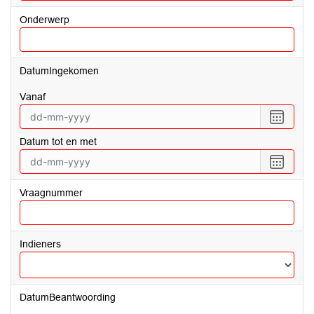
Onderwerp
DatumIngekomen
vanaf
Selecte
een
Datum tot en met
datum
vanaf
Selecte
een
datum
Vraagnummer
tot
en
met
Indieners
DatumBeantwoording