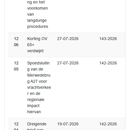
ng en het
voorkomen
van
langdurige
procedures
12
Korting OV
27-07-2026
143-2026
06
65+
verdwijnt
12
Spoedsluitin
27-07-2026
142-2026
05
g van de
Merwedebru
g A27 voor
vrachtverkee
r en de
regionale
impact
hiervan
12
Dreigende
19-07-2026
142-2026