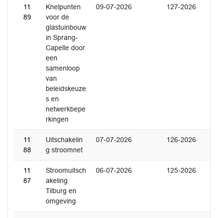
11
Knelpunten
09-07-2026
127-2026
89
voor de
glastuinbouw
in Sprang-
Capelle door
een
samenloop
van
beleidskeuze
s en
netwerkbepe
rkingen
11
Uitschakelin
07-07-2026
126-2026
88
g stroomnet
11
Stroomuitsch
06-07-2026
125-2026
87
akeling
Tilburg en
omgeving