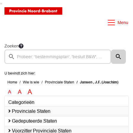
Ga naar de inhoud van deze pagina
Ga naar het zoeken
Ga naar het menu
Menu
Zoeken
U bevindt zich hier:
Home
Wie is wie
Provinciale Staten
Jansen , J.F. (Joachim)
A
A
A
Categorieën
Provinciale Staten
Gedeputeerde Staten
Voorzitter Provinciale Staten