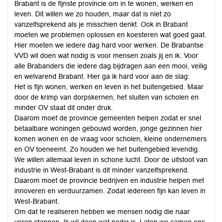
Brabant is de fijnste provincie om in te wonen, werken en
leven. Dit willen we zo houden, maar dat is niet zo
vanzelfsprekend als je misschien denkt. Ook in Brabant
moeten we problemen oplossen en koesteren wat goed gaat.
Hier moeten we iedere dag hard voor werken. De Brabantse
VVD wil doen wat nodig is voor mensen zoals jij en ik. Voor
alle Brabanders die iedere dag bijdragen aan een mooi, veilig
en welvarend Brabant. Hier ga ik hard voor aan de slag:
Het is fijn wonen, werken en leven in het buitengebied. Maar
door de krimp van dorpskernen, het sluiten van scholen en
minder OV staat dit onder druk.
Daarom moet de provincie gemeenten helpen zodat er snel
betaalbare woningen gebouwd worden, jonge gezinnen hier
komen wonen en de vraag voor scholen, kleine ondernemers
en OV toeneemt. Zo houden we het buitengebied levendig.
We willen allemaal leven in schone lucht. Door de uitstoot van
industrie in West-Brabant is dit minder vanzelfsprekend.
Daarom moet de provincie bedrijven en industrie helpen met
innoveren en verduurzamen. Zodat iedereen fijn kan leven in
West-Brabant.
Om dat te realiseren hebben we mensen nodig die naar
voren stappen. Ik wil doen wat nodig is. Laten we samen ons