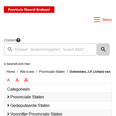
Ga naar de inhoud van deze pagina
Ga naar het zoeken
Ga naar het menu
Menu
Zoeken
U bevindt zich hier:
Home
Wie is wie
Provinciale Staten
Dommelen, J.P. (Johan) van
A
A
A
Categorieën
Provinciale Staten
Gedeputeerde Staten
Voorzitter Provinciale Staten