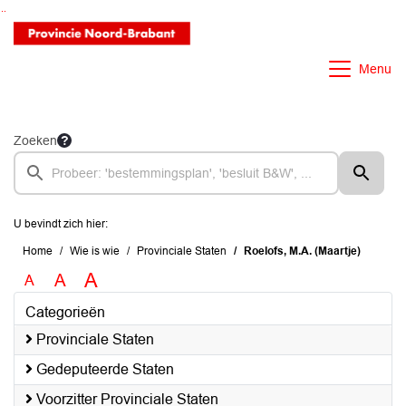
Ga naar de inhoud van deze pagina
Ga naar het zoeken
Ga naar het menu
Menu
Zoeken
U bevindt zich hier:
Home
Wie is wie
Provinciale Staten
Roelofs, M.A. (Maartje)
A
A
A
Categorieën
Provinciale Staten
Gedeputeerde Staten
Voorzitter Provinciale Staten