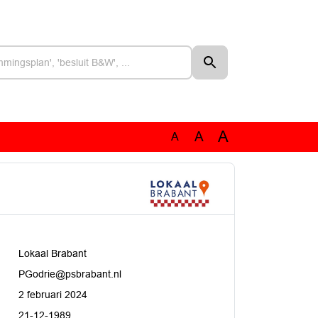
A
A
A
Lokaal Brabant
PGodrie@psbrabant.nl
2 februari 2024
21-12-1989