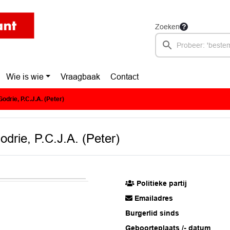
Zoeken
Wie is wie
Vraagbaak
Contact
Godrie, P.C.J.A. (Peter)
odrie, P.C.J.A. (Peter)
Politieke partij
Emailadres
Burgerlid sinds
Geboorteplaats /- datum