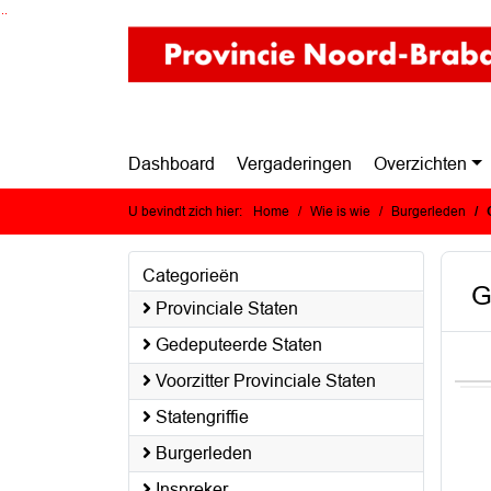
Ga naar de inhoud van deze pagina
Ga naar het zoeken
Ga naar het menu
Dashboard
Vergaderingen
Overzichten
U bevindt zich hier:
Home
Wie is wie
Burgerleden
Categorieën
G
Provinciale Staten
Gedeputeerde Staten
Voorzitter Provinciale Staten
Statengriffie
Burgerleden
Inspreker