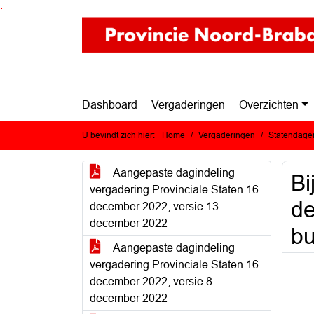
Ga naar de inhoud van deze pagina
Ga naar het zoeken
Ga naar het menu
Dashboard
Vergaderingen
Overzichten
U bevindt zich hier:
Home
Vergaderingen
Statendagen
Aangepaste dagindeling
Bi
vergadering Provinciale Staten 16
de
december 2022, versie 13
december 2022
b
Aangepaste dagindeling
vergadering Provinciale Staten 16
december 2022, versie 8
december 2022