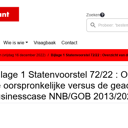
Zoeken
Wie is wie
Vraagbaak
Contact
 (vrijdag 16 december 2022)
Bijlage 1 Statenvoorstel 72/22 : Overzicht van de oorspronkelijke versus de geactualiseer
jlage 1 Statenvoorstel 72/22 : 
 oorspronkelijke versus de gea
usinesscase NNB/GOB 2013/20