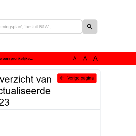
A
A
A
de businesscase NNB/GOB 2013/2023
Overzicht van
Vorige pagina
ctualiseerde
23