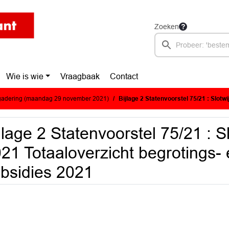
Zoeken
Wie is wie
Vraagbaak
Contact
adering (maandag 29 november 2021)
Bijlage 2 Statenvoorstel 75/21 : Slotwijziging 2021 Totaaloverzi
jlage 2 Statenvoorstel 75/21 : Sl
21 Totaaloverzicht begrotings- 
bsidies 2021