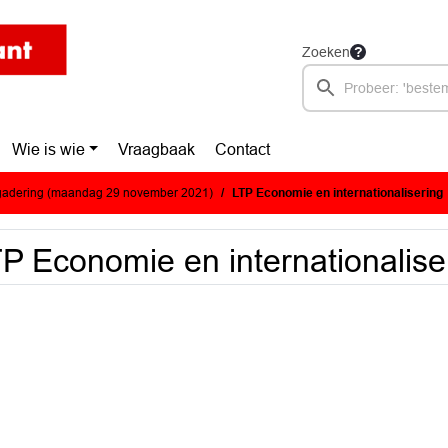
Zoeken
Wie is wie
Vraagbaak
Contact
adering (maandag 29 november 2021)
LTP Economie en internationalisering
P Economie en internationalise