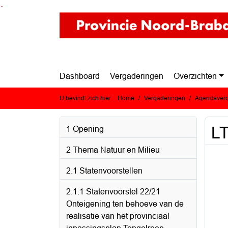
Ga naar de inhoud van deze pagina
Ga naar het zoeken
Ga naar het menu
Dashboard
Vergaderingen
Overzichten
U bevindt zich hier:
Home
Vergaderingen
Agendaverg
LT
1 Opening
2 Thema Natuur en Milieu
2.1 Statenvoorstellen
2.1.1 Statenvoorstel 22/21
Onteigening ten behoeve van de
realisatie van het provinciaal