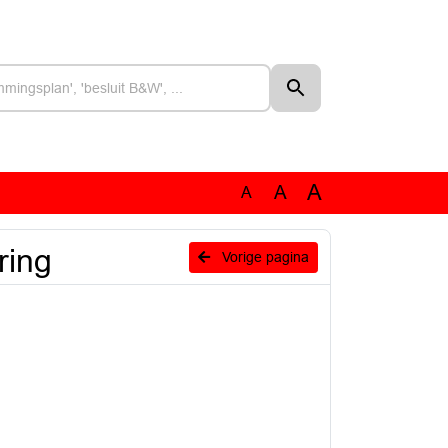
A
A
A
ring
Vorige pagina