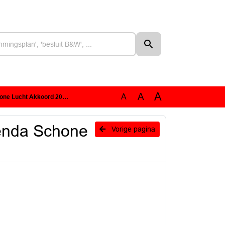
A
A
A
Lucht Akkoord 2021-2030
enda Schone
Vorige pagina