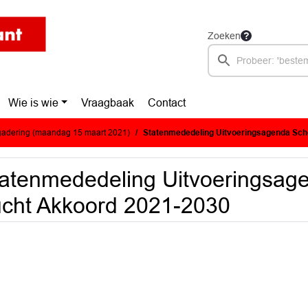
Zoeken
Wie is wie
Vraagbaak
Contact
adering (maandag 15 maart 2021)
Statenmededeling Uitvoeringsagenda Schone 
atenmededeling Uitvoeringsag
cht Akkoord 2021-2030