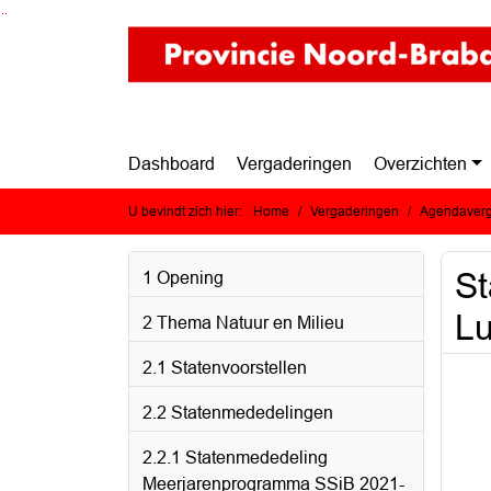
Ga naar de inhoud van deze pagina
Ga naar het zoeken
Ga naar het menu
Dashboard
Vergaderingen
Overzichten
U bevindt zich hier:
Home
Vergaderingen
Agendaverg
St
1 Opening
Lu
2 Thema Natuur en Milieu
2.1 Statenvoorstellen
2.2 Statenmededelingen
2.2.1 Statenmededeling
Meerjarenprogramma SSiB 2021-