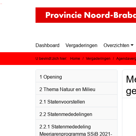
Ga naar de inhoud van deze pagina
Ga naar het zoeken
Ga naar het menu
Dashboard
Vergaderingen
Overzichten
U bevindt zich hier:
Home
Vergaderingen
Agendaverg
Me
1 Opening
ge
2 Thema Natuur en Milieu
2.1 Statenvoorstellen
2.2 Statenmededelingen
2.2.1 Statenmededeling
Meerjarenprogramma SSiB 2021-