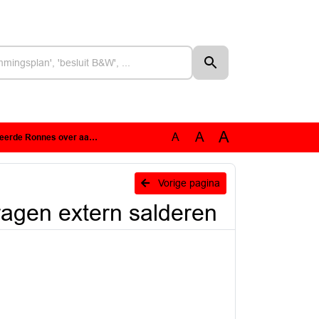
A
A
A
ver aanvragen extern salderen
n
Vorige pagina
agen extern salderen