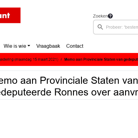
Zoeken
Wie is wie
Vraagbaak
Contact
adering (maandag 15 maart 2021)
Memo aan Provinciale Staten van gedeputeerde Ronnes o
mo aan Provinciale Staten va
deputeerde Ronnes over aanvr