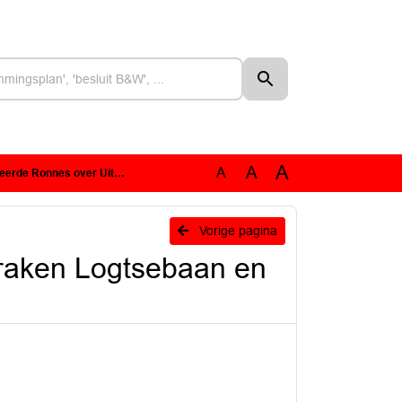
A
A
A
 Uitspraken Logtsebaan en ViA15
n
Vorige pagina
raken Logtsebaan en