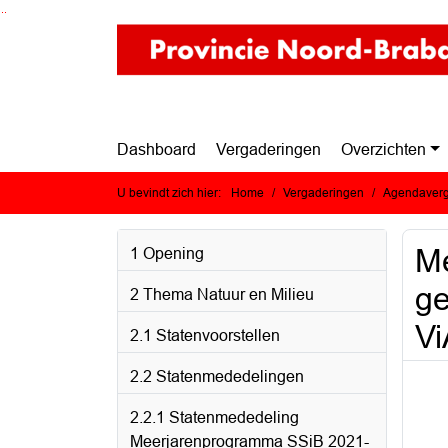
Ga naar de inhoud van deze pagina
Ga naar het zoeken
Ga naar het menu
Dashboard
Vergaderingen
Overzichten
U bevindt zich hier:
Home
Vergaderingen
Agendaverg
Me
1 Opening
ge
2 Thema Natuur en Milieu
V
2.1 Statenvoorstellen
2.2 Statenmededelingen
2.2.1 Statenmededeling
Meerjarenprogramma SSiB 2021-