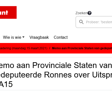
Zoeken
Wie is wie
Vraagbaak
Contact
adering (maandag 15 maart 2021)
Memo aan Provinciale Staten van gedeputeerde Ronnes over
mo aan Provinciale Staten va
deputeerde Ronnes over Uitsp
iA15