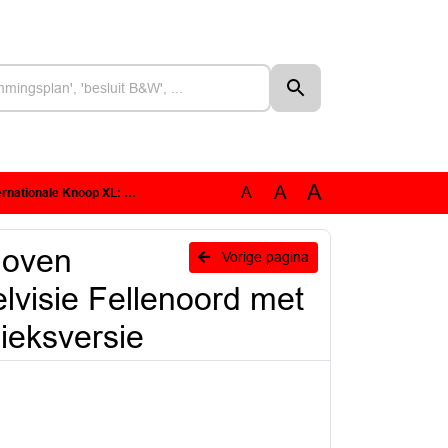
A
A
A
et bijbehorend ontwikkelkader : Publieksversie
hoven
Vorige pagina
lvisie Fellenoord met
ieksversie