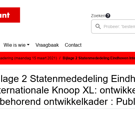
Zoeken
Wie is wie
Vraagbaak
Contact
adering (maandag 15 maart 2021)
Bijlage 2 Statenmededeling Eindhoven Internationale Knoop XL: ontwikkelvisie Fellenoord m
jlage 2 Statenmededeling Eind
ternationale Knoop XL: ontwikke
jbehorend ontwikkelkader : Publ