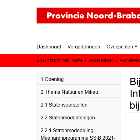
Ga naar de inhoud van deze pagina
Ga naar het zoeken
Ga naar het menu
Dashboard
Vergaderingen
Overzichten
U bevindt zich hier:
Home
Vergaderingen
Agendaverg
Bi
1 Opening
In
2 Thema Natuur en Milieu
bi
2.1 Statenvoorstellen
2.2 Statenmededelingen
2.2.1 Statenmededeling
Meerjarenprogramma SSiB 2021-