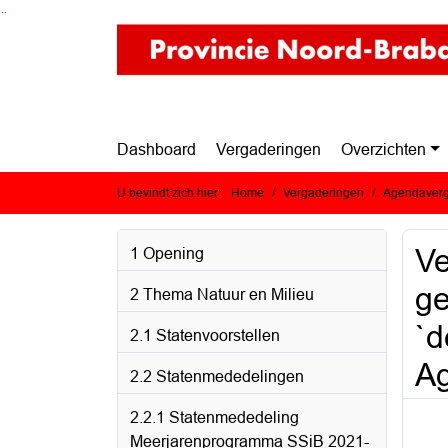
Ga naar de inhoud van deze pagina
Ga naar het zoeken
Ga naar het menu
Dashboard
Vergaderingen
Overzichten
U bevindt zich hier:
Home
Vergaderingen
Agendaverg
Ve
1 Opening
ge
2 Thema Natuur en Milieu
`d
2.1 Statenvoorstellen
Ag
2.2 Statenmededelingen
2.2.1 Statenmededeling
Meerjarenprogramma SSiB 2021-