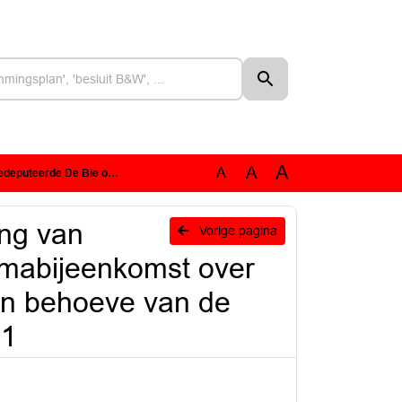
A
A
A
 1.0' ten behoeve van de Agendavergadering 15 maart 2021
ng van
Vorige pagina
mabijeenkomst over
ten behoeve van de
21