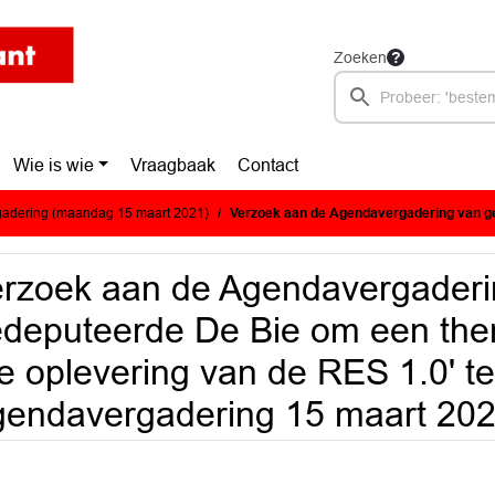
Zoeken
Wie is wie
Vraagbaak
Contact
adering (maandag 15 maart 2021)
Verzoek aan de Agendavergadering van gedeputeerde De Bie om een themabijeenkomst over `de oplevering van de RES
rzoek aan de Agendavergaderi
deputeerde De Bie om een the
e oplevering van de RES 1.0' 
endavergadering 15 maart 20