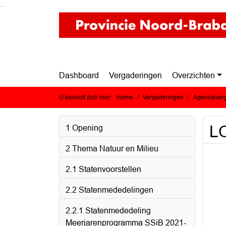
Ga naar de inhoud van deze pagina
Ga naar het zoeken
Ga naar het menu
Dashboard
Vergaderingen
Overzichten
U bevindt zich hier:
Home
Vergaderingen
Agendaverg
L
1 Opening
2 Thema Natuur en Milieu
2.1 Statenvoorstellen
2.2 Statenmededelingen
2.2.1 Statenmededeling
Meerjarenprogramma SSiB 2021-