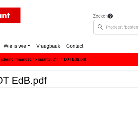
Zoeken
Wie is wie
Vraagbaak
Contact
adering (maandag 15 maart 2021)
LOT EdB.pdf
OT EdB.pdf