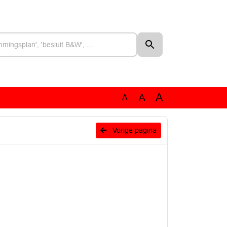
A
A
A
Vorige pagina