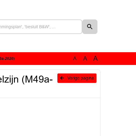
A
A
A
9a-2020)
lzijn (M49a-
Vorige pagina