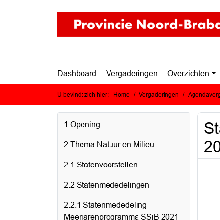
Ga naar de inhoud van deze pagina
Ga naar het zoeken
Ga naar het menu
Dashboard
Vergaderingen
Overzichten
U bevindt zich hier:
Home
Vergaderingen
Agendaverg
St
1 Opening
2
2 Thema Natuur en Milieu
2.1 Statenvoorstellen
2.2 Statenmededelingen
2.2.1 Statenmededeling
Meerjarenprogramma SSiB 2021-