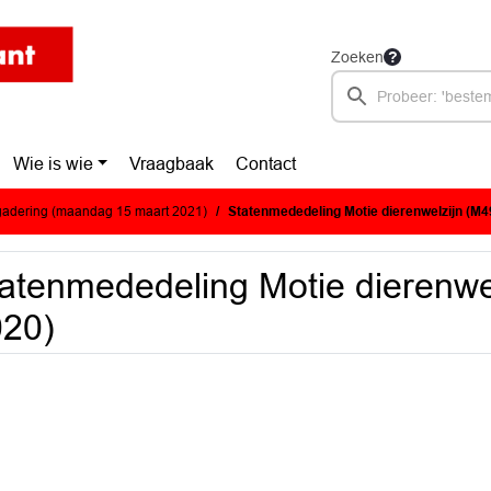
Zoeken
Wie is wie
Vraagbaak
Contact
adering (maandag 15 maart 2021)
Statenmededeling Motie dierenwelzijn (M4
atenmededeling Motie dierenwe
020)