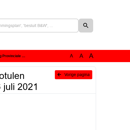
A
A
A
taten 16 juli 2021
Notulen
Vorige pagina
 juli 2021