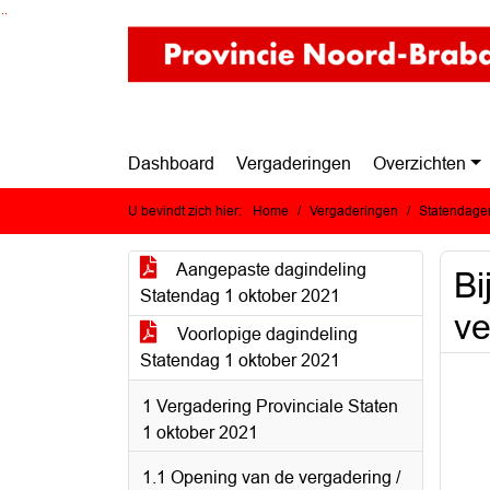
Ga naar de inhoud van deze pagina
Ga naar het zoeken
Ga naar het menu
Dashboard
Vergaderingen
Overzichten
U bevindt zich hier:
Home
Vergaderingen
Statendagen
Aangepaste dagindeling
Bi
Statendag 1 oktober 2021
ve
Voorlopige dagindeling
Statendag 1 oktober 2021
1 Vergadering Provinciale Staten
1 oktober 2021
1.1 Opening van de vergadering /