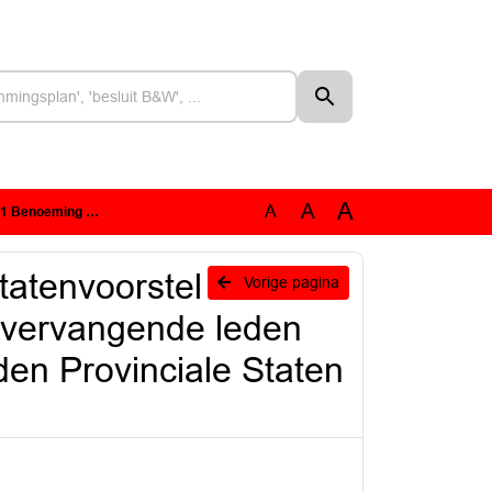
A
A
A
n Provinciale Staten Noord-Brabant
tatenvoorstel
Vorige pagina
svervangende leden
en Provinciale Staten