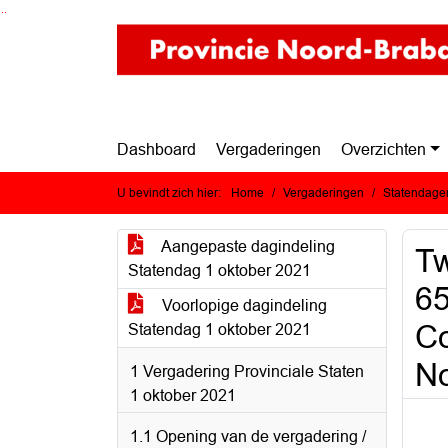
Ga naar de inhoud van deze pagina
Ga naar het zoeken
Ga naar het menu
Dashboard
Vergaderingen
Overzichten
U bevindt zich hier:
Home
Vergaderingen
Statendagen
Aangepaste dagindeling
Tw
Statendag 1 oktober 2021
65
Voorlopige dagindeling
Co
Statendag 1 oktober 2021
No
1 Vergadering Provinciale Staten
1 oktober 2021
1.1 Opening van de vergadering /