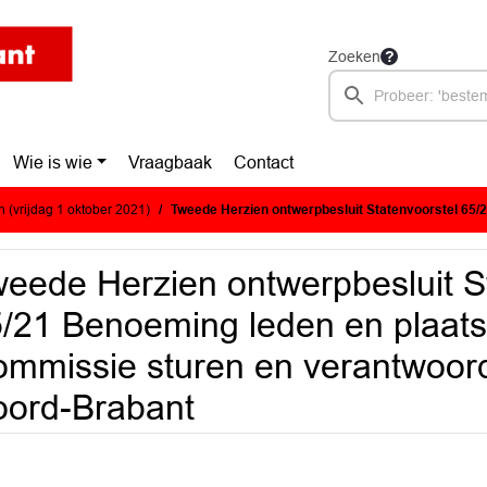
Zoeken
Wie is wie
Vraagbaak
Contact
 (vrijdag 1 oktober 2021)
Tweede Herzien ontwerpbesluit Statenvoorstel 65/21 Benoeming leden en plaatsvervangende leden Commissie sturen en verantwoorde
eede Herzien ontwerpbesluit S
/21 Benoeming leden en plaat
mmissie sturen en verantwoord
ord-Brabant