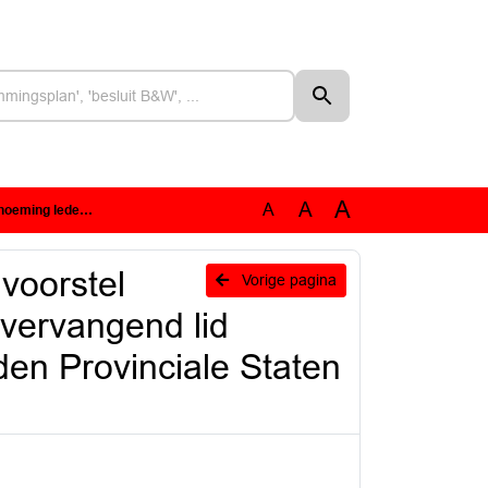
A
A
A
rovinciale Staten Noord-Brabant
voorstel
Vorige pagina
vervangend lid
en Provinciale Staten