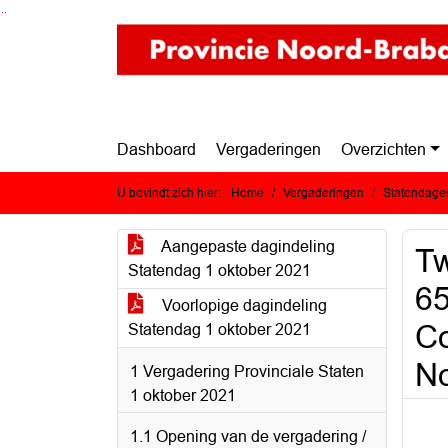
Ga naar de inhoud van deze pagina
Ga naar het zoeken
Ga naar het menu
Dashboard
Vergaderingen
Overzichten
U bevindt zich hier:
Home
Vergaderingen
Statendagen
Aangepaste dagindeling
Tw
Statendag 1 oktober 2021
65
Voorlopige dagindeling
Co
Statendag 1 oktober 2021
No
1 Vergadering Provinciale Staten
1 oktober 2021
1.1 Opening van de vergadering /