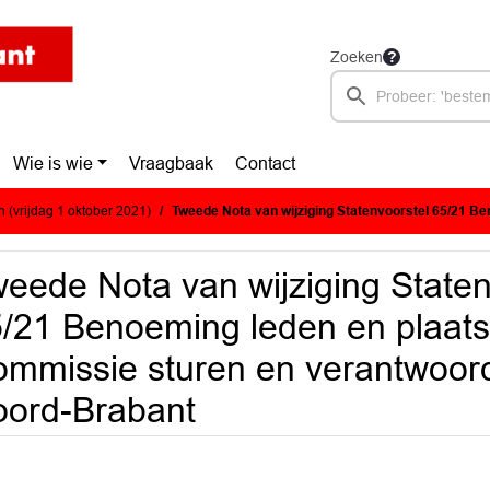
Zoeken
Wie is wie
Vraagbaak
Contact
 (vrijdag 1 oktober 2021)
Tweede Nota van wijziging Statenvoorstel 65/21 Benoeming leden en plaatsvervangend lid Commissie sturen en verantwoorden P
eede Nota van wijziging Staten
/21 Benoeming leden en plaats
mmissie sturen en verantwoord
ord-Brabant