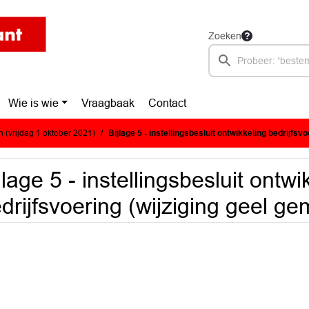
Zoeken
Wie is wie
Vraagbaak
Contact
 (vrijdag 1 oktober 2021)
Bijlage 5 - instellingsbesluit ontwikkeling bedrijfsvoering (wijziging g
jlage 5 - instellingsbesluit ontwi
drijfsvoering (wijziging geel g