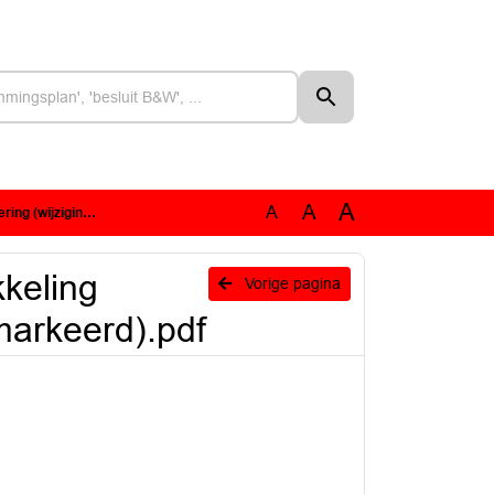
A
A
A
eel gemarkeerd).pdf
kkeling
Vorige pagina
emarkeerd).pdf