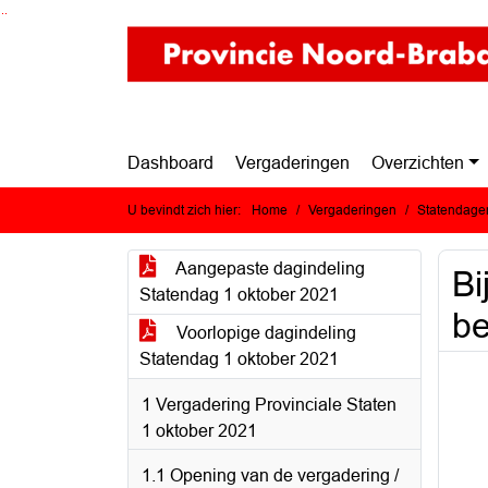
Ga naar de inhoud van deze pagina
Ga naar het zoeken
Ga naar het menu
Dashboard
Vergaderingen
Overzichten
U bevindt zich hier:
Home
Vergaderingen
Statendagen
Aangepaste dagindeling
Bi
Statendag 1 oktober 2021
be
Voorlopige dagindeling
Statendag 1 oktober 2021
1 Vergadering Provinciale Staten
1 oktober 2021
1.1 Opening van de vergadering /