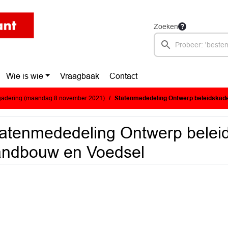
Zoeken
Wie is wie
Vraagbaak
Contact
adering (maandag 8 november 2021)
Statenmededeling Ontwerp beleidskad
atenmededeling Ontwerp belei
andbouw en Voedsel