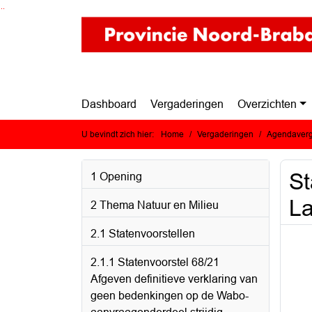
Ga naar de inhoud van deze pagina
Ga naar het zoeken
Ga naar het menu
Dashboard
Vergaderingen
Overzichten
U bevindt zich hier:
Home
Vergaderingen
Agendaverg
St
1 Opening
L
2 Thema Natuur en Milieu
2.1 Statenvoorstellen
2.1.1 Statenvoorstel 68/21
Afgeven definitieve verklaring van
geen bedenkingen op de Wabo-