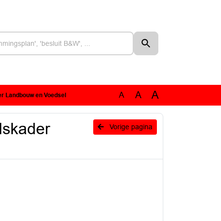
A
A
A
er Landbouw en Voedsel
dskader
Vorige pagina