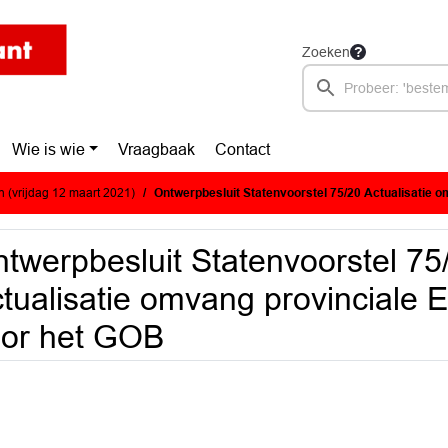
Zoeken
Wie is wie
Vraagbaak
Contact
 (vrijdag 12 maart 2021)
Ontwerpbesluit Statenvoorstel 75/20 Actualisatie omvang provinciale EVZ's en EVZ
twerpbesluit Statenvoorstel 75
tualisatie omvang provinciale
or het GOB