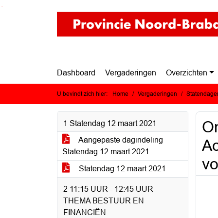
Ga naar de inhoud van deze pagina
Ga naar het zoeken
Ga naar het menu
Dashboard
Vergaderingen
Overzichten
U bevindt zich hier:
Home
Vergaderingen
Statendagen
On
1 Statendag 12 maart 2021
Aangepaste dagindeling
Ac
Statendag 12 maart 2021
vo
Statendag 12 maart 2021
2 11:15 UUR - 12:45 UUR
THEMA BESTUUR EN
FINANCIËN