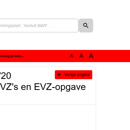
A
A
A
-opgave voor het GOB
/20
Vorige pagina
 EVZ's en EVZ-opgave