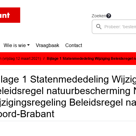
Zoeken
Wie is wie
Vraagbaak
Contact
 (vrijdag 12 maart 2021)
Bijlage 1 Statenmededeling Wijziging Beleidsregel natuurbescherming Noord-Brabant : Elfde wijzigingsregeling Beleidsregel n
jlage 1 Statenmededeling Wijzi
leidsregel natuurbescherming 
jzigingsregeling Beleidsregel 
ord-Brabant