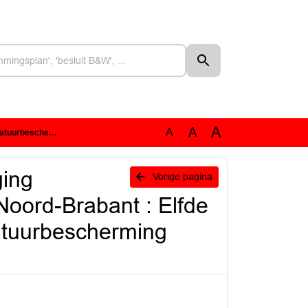
A
A
A
atuurbescherming Noord-Brabant
ging
Vorige pagina
Noord-Brabant : Elfde
natuurbescherming