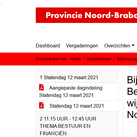
Ga naar de inhoud van deze pagina
Ga naar het zoeken
Ga naar het menu
Dashboard
Vergaderingen
Overzichten
U bevindt zich hier:
Home
Vergaderingen
Statendagen
Bi
1 Statendag 12 maart 2021
Aangepaste dagindeling
Be
Statendag 12 maart 2021
wi
Statendag 12 maart 2021
No
2 11:15 UUR - 12:45 UUR
THEMA BESTUUR EN
FINANCIËN