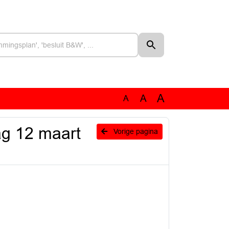
A
A
A
ag 12 maart
Vorige pagina