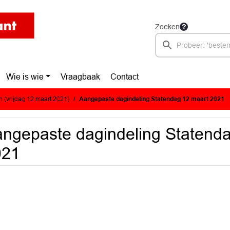
Zoeken
Wie is wie
Vraagbaak
Contact
 (vrijdag 12 maart 2021)
Aangepaste dagindeling Statendag 12 maart 2021
ngepaste dagindeling Statend
021