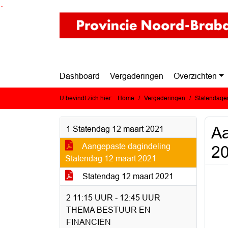
Ga naar de inhoud van deze pagina
Ga naar het zoeken
Ga naar het menu
Dashboard
Vergaderingen
Overzichten
U bevindt zich hier:
Home
Vergaderingen
Statendagen
Aa
1 Statendag 12 maart 2021
Aangepaste dagindeling
2
Statendag 12 maart 2021
Statendag 12 maart 2021
2 11:15 UUR - 12:45 UUR
THEMA BESTUUR EN
FINANCIËN