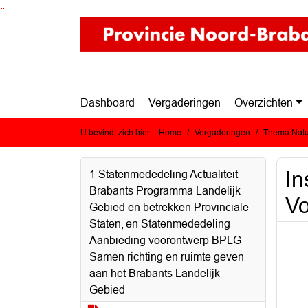
Ga naar de inhoud van deze pagina
Ga naar het zoeken
Ga naar het menu
Dashboard
Vergaderingen
Overzichten
U bevindt zich hier:
Home
Vergaderingen
Thema Natuu
In
1 Statenmededeling Actualiteit
Brabants Programma Landelijk
V
Gebied en betrekken Provinciale
Staten, en Statenmededeling
Aanbieding voorontwerp BPLG
Samen richting en ruimte geven
aan het Brabants Landelijk
Gebied