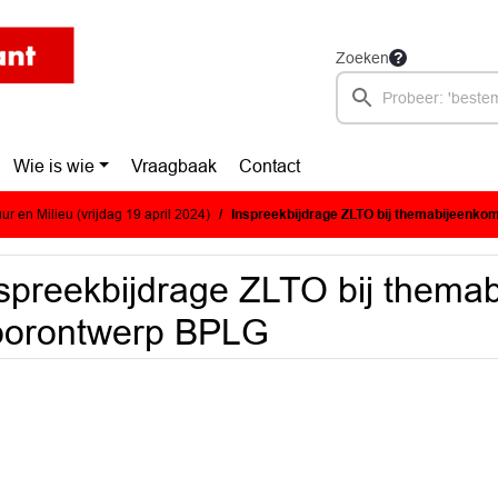
Zoeken
Wie is wie
Vraagbaak
Contact
r en Milieu (vrijdag 19 april 2024)
Inspreekbijdrage ZLTO bij themabijeenk
spreekbijdrage ZLTO bij thema
oorontwerp BPLG