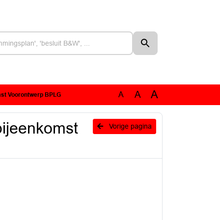
A
A
A
omst Voorontwerp BPLG
bijeenkomst
Vorige pagina