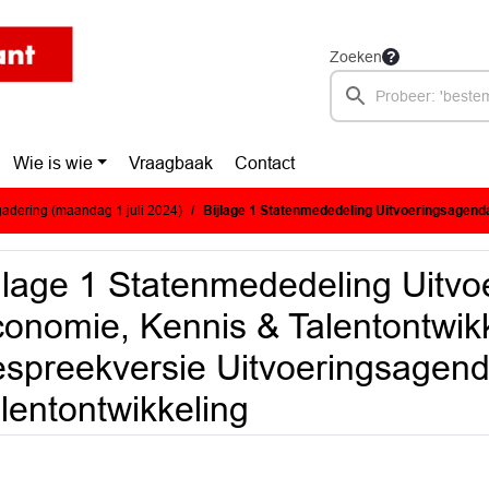
Zoeken
Wie is wie
Vraagbaak
Contact
adering (maandag 1 juli 2024)
Bijlage 1 Statenmededeling Uitvoeringsagenda Economie, Kennis & Talentontwikkeling 2024-2027 : Bespreekversie Uitvoeri
jlage 1 Statenmededeling Uitv
onomie, Kennis & Talentontwik
spreekversie Uitvoeringsagen
lentontwikkeling