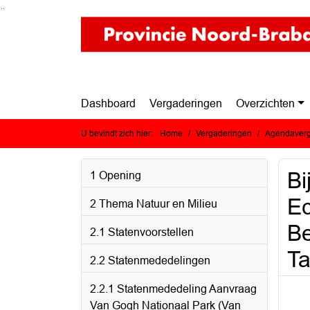
Ga naar de inhoud van deze pagina
Ga naar het zoeken
Ga naar het menu
Dashboard
Vergaderingen
Overzichten
U bevindt zich hier:
Home
Vergaderingen
Agendaverg
Bi
1 Opening
Ec
2 Thema Natuur en Milieu
Be
2.1 Statenvoorstellen
Ta
2.2 Statenmededelingen
2.2.1 Statenmededeling Aanvraag
Van Gogh Nationaal Park (Van