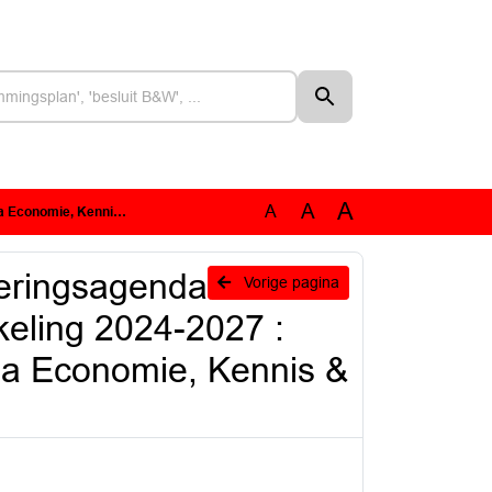
A
A
A
ngsagenda Economie, Kennis & Talentontwikkeling
oeringsagenda
Vorige pagina
keling 2024-2027 :
da Economie, Kennis &