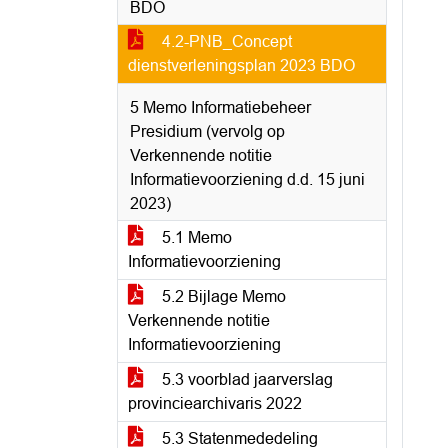
BDO
4.2-PNB_Concept
dienstverleningsplan 2023 BDO
5 Memo Informatiebeheer
Presidium (vervolg op
Verkennende notitie
Informatievoorziening d.d. 15 juni
2023)
5.1 Memo
Informatievoorziening
5.2 Bijlage Memo
Verkennende notitie
Informatievoorziening
5.3 voorblad jaarverslag
provinciearchivaris 2022
5.3 Statenmededeling