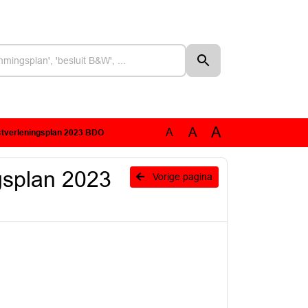
A
A
A
tverleningsplan 2023 BDO
gsplan 2023
Vorige pagina