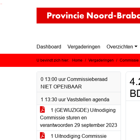
Ga naar de inhoud van deze pagina
Ga naar het zoeken
Ga naar het menu
Dashboard
Vergaderingen
Overzichten
U bevindt zich hier:
Home
Vergaderingen
Commissie S
4.
0 13:00 uur Commissieberaad
NIET OPENBAAR
B
1 13:30 uur Vaststellen agenda
1 (GEWIJZIGDE) Uitnodiging
Commissie sturen en
verantwoorden 29 september 2023
1 Uitnodiging Commissie