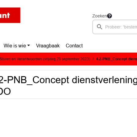
Zoeken
Wie is wie
Vraagbaak
Contact
turen en Verantwoorden (vrijdag 29 september 2023)
4.2-PNB_Concept diens
2-PNB_Concept dienstverlenin
DO